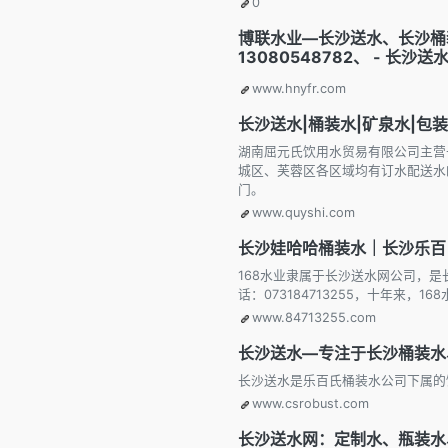
0
博联水业—长沙送水、长沙桶
13080548782、 - 长沙送
www.hnyfr.com
长沙送水|桶装水|矿泉水|包装
湖南屈元氏饮用水贸易有限公司主营长
城区、芙蓉区各区域均有订水配送水
门。
www.quyshi.com
长沙娃哈哈桶装水｜长沙乐百氏
168水业隶属于长沙送水网公司，
话：073184713255，十年来
www.84713255.com
长沙送水—专注于长沙桶装水、
长沙送水是乐百氏桶装水公司下属的
www.csrobust.com
长沙送水网：定制水、瓶装水、