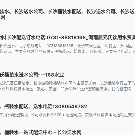
装水、长沙送水公司、长沙桶装水配送、长沙送水公司、长沙送
水网
水|长沙配送订水电话:0731-88818168_湖南屈元氏饮用水
沙送水、订水热线电话：073188818168，长沙市天心区、岳麓区、开福
的网点，主要有经营产品有屈元氏桶装水、矿泉水、包装水，只要一个电话，我
桶装水送水公司---168水业
是长沙乐百氏桶装水，长沙娃哈哈桶装水市区的主要配送商，长沙桶装水行业里
，168水业只做桶装水配送，放心、安全、品质保障！送给您的桶装水，我们也在喝！
瓶装水配送、送水电话13080548782
饮用水配送部门，公司联合长沙320个配送网点。实现长沙桶装水配送就近安
桶装水一站式配送中心 - 长沙送水网