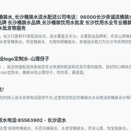
桶装水_长沙桶装水送水配送公司电话：96000长沙亲诚送桶装
品牌 长沙桶装水品牌,长沙桶装饮用水批发 长沙饮用水业专业桶
水批发等服务
，长沙已建有80家配送站点，送水覆盖全长沙。主要配送品牌有：农夫山泉桶
水老官桶装水、怡宝桶装水、大围怡绝桶装水、亲诚送水致力为长沙市民喝到
logo定制水-山理伢子
3520），就近快速配送体系给您专业快速的配送和优良可靠的服务，良好的口碑
logo定制水，桶装水找山理伢子，吃的苦、霸道蛮。
站！
司的网上送水资源电话提供平台,这里有您附近的桶装水水站电话和桶装水价格
。
电话:85563902 - 长沙送水
主营:娃哈哈桶装水、乐百氏桶装水、水老官桶装水、农夫山泉、怡宝瓶装水。