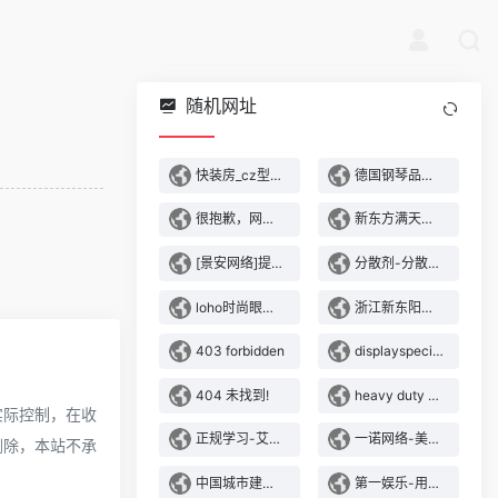
随机网址
快装房_cz型钢_压型楼承板_彩钢岩棉复合板-双华彩钢压型板
德国钢琴品牌,买钢琴批发,钢琴厂家-海论威钢琴
很抱歉，网站暂时无法访问
新东方满天星|满天星幼儿园|国际高端园
[景安网络]提示页
分散剂-分散剂nno-扩散剂-扩散剂nno-安阳市龙泉化工有限公司
loho时尚眼镜官网 - 乐活集团
浙江新东阳木雕有限公司-新中式家居-室内装饰-木装饰-家居装饰
403 forbidden
displayspecifications - specifications and features of desktop monitors and tvs
404 未找到!
heavy duty mining equipment-zoneding mining machinery
实际控制，在收
正规学习-艾小宝健康产业集团-小儿推拿培训-艾[脐]灸培训-小儿推拿职业培训学校
一诺网络-美国_香港_日本vps服务器_云主机云服务器租用提供商
删除，本站不承
中国城市建设研究院
第一娱乐-用户注册