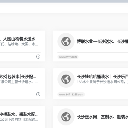
1
长沙乐百氏、哇哈哈、大围山桶装水送水公司电话，长沙送水网
长沙送水网主要提供乐百氏、娃哈哈、大围、水老官、农夫山泉等品牌桶装水配送服务，是专业、诚信、方便、实惠的长沙送水公司，电话073185563902
www.hnyfr.com
1
长沙送水|桶装水|矿泉水|包装水|长沙配送订水电话:0731-88818168_湖南屈元氏饮用水贸易有限公司
湖南屈元氏饮用水贸易有限公司主营长沙送水、订水热线电话：073188818168，长沙市天心区、岳麓区、开福区、雨花区、长沙县、望城区、芙蓉区各区域均有订水配送水的网点，主要有经营产品有屈元氏桶装水、矿泉水、包装水，只要一个电话，我们将1小时内送水上门。
www.84713255.com
1
长沙送水—专注于长沙桶装水、瓶装水配送、送水电话13080548782
长沙送水是乐百氏桶装水公司下属的饮用水配送部门，公司联合长沙320个配送网点。实现长沙桶装水配送就近安排、快速送达的效率。