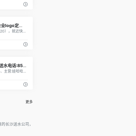
1
长沙桶装水_长沙送水公司_企业logo定制水-山理伢子
长沙送水公司电话（073188123520），就近快速配送体系给您专业快速的配送和优良可靠的服务 ，良好的口碑效应使我公司销售规模居长沙桶装水配送行业的前列，企业logo定制水，桶装水找山理伢子，吃的苦、霸道蛮。
1
乐百氏桶装水,娃哈哈桶装水,送水电话:85563902 - 长沙送水
我们是一家专业的桶装水配送公司、主营:娃哈哈桶装水、乐百氏桶装水、水老官桶装水、农夫山泉、怡宝瓶装水。
更多
惠的长沙送水公司，