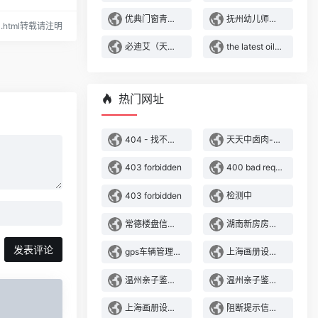
优典门窗青岛服务中心-青岛_系统窗_门窗厂家_旧窗改造_封阳台
抚州幼儿师范高等专科学校
534.html转载请注明
必迪艾（天津）轴承有限公司
the latest oil, gas and petrochemicals storage news and magazine | tanks and terminals
热门网址
404 - 找不到文件或目录。
天天中卤肉-天天中肥牛-天天中餐厅加盟-温州市天天餐饮管理服务有限公司
403 forbidden
400 bad request
403 forbidden
检测中
常德楼盘信息-常德房价-常德新房-常德房源网
湖南新房房价-湖南楼盘动态-爱居找房
发表评论
gps车辆管理系统_北斗卫星gps定位系统_车辆视频监控_油耗监控_违章etc油卡_车队管家
上海画册设计公司|上海名片设计印刷|宣传页|海报|广告纸杯|包装设计|手提袋|不干胶印刷厂家【专业 高效】智淇网络
温州亲子鉴定，温州司法亲子鉴定中心【官网】
温州亲子鉴定，温州司法亲子鉴定中心【官网】
上海画册设计公司|上海名片设计印刷|宣传页|海报|广告纸杯|包装设计|手提袋|不干胶印刷厂家【专业 高效】智淇网络
阻断提示信息26