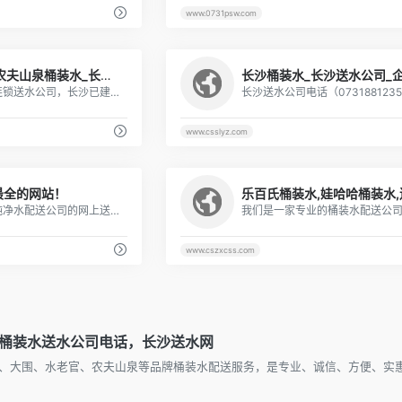
www.0731psw.com
1
长沙亲诚桶装送水_ 农夫山泉桶装水_长沙桶装水送水配送公司电话：96000长沙亲诚送桶装水 附近桶装水店 品牌桶装水 订桶装水 桶装水品牌 长沙桶装水品牌,长沙桶装饮用水批发 长沙饮用水业专业桶装水配送,现有桶装水,长沙桶装水,长沙桶装饮用水批发等服务
亲诚送水是长沙桶装水连锁送水公司，长沙已建有80家配送站点，送水覆盖全长沙。主要配送品牌有：农夫山泉桶装水、乐百氏桶装水、娃哈哈桶装水、一方人桶装水、水老官桶装水、怡宝桶装水、大围怡绝桶装水、亲诚送水致力为长沙市民喝到放心、健康的好水
www.csslyz.com
1
最全的网站！
水商网是桶装水配送、纯净水配送公司的网上送水资源电话提供平台,这里有您附近的桶装水水站电话和桶装水价格等信息,是您查找本地桶装水送水站,送水公司的专业平台。
www.cszxcss.com
桶装水送水公司电话，长沙送水网
、大围、水老官、农夫山泉等品牌桶装水配送服务，是专业、诚信、方便、实