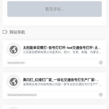
暂无评论...
网站导航
1
太阳能单双臂灯-信号灯灯杆-led交通信号灯杆-太阳能led道路灯厂家-普创照明
江苏普创照明有限公司是贵州、四川、甘肃、新疆、内蒙古、广西等地专业的led交通信号灯、led交通信号灯厂家、单臂道路灯、双臂道路灯、道路灯、交通信号灯杆、太阳能led路灯厂家、太阳能道路灯等产品。是单臂道路灯领导品牌，提供单臂道路灯解决方案。想要了解厂家、价格、批发、生产厂家、图片、采购等问题，可致电江苏普创照明有限公司。
www.yzktld.com
1
黄闪灯_红绿灯厂家_一体化交通信号灯生产厂家-昊达电子
淄博昊达电子科技有限公司是一家专业的交通信号灯生产厂家，主要生产及研发一体化红绿灯、黄闪灯、led交通信号灯杆、信号机、监控杆、标志杆等系列产品，热销陕西、河北、山东、山西、西宁、呼和浩特、黑龙江、沈阳、兰州等地。
www.jiaotongxinhaodeng.net
1