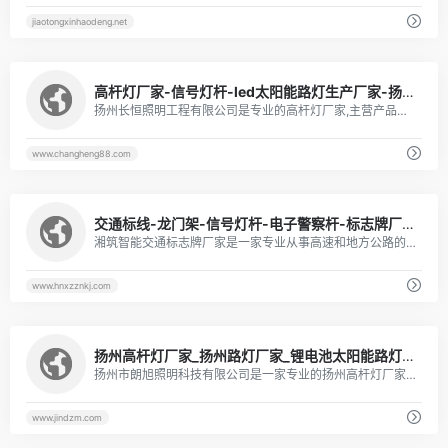
jiaotongxinhaodeng.net
1
高杆灯厂家-信号灯杆-led太阳能路灯生产厂家-扬州长恒照明工程有限公司
扬州长恒照明工程有限公司是专业的高杆灯厂家,主营产品有高杆灯,太阳能路灯,信号灯杆,led路灯,景观灯等,产品质量好,价格优惠,欢迎咨询.
www.changheng88.com
1
交通标线-龙门架-信号灯杆-电子警察杆-标志牌厂家-湖南湘筑智能科技公司
湘筑智能交通标志牌厂家是一家专业从事高速和地方公路的交通标志牌,标志立柱,标志标牌,交通标线的生产与服务.以及高速公路交通安全工程施工、高速公路机电工程系统集成施工,公路养护工程施工.
www.hnxzznkj.com
1
扬州高杆灯厂家_扬州路灯厂家_锂电池太阳能路灯_风光互补路灯-朗旭照明
扬州市朗旭照明科技有限公司是一家专业的扬州高杆灯厂家、扬州路灯厂家、led路灯厂家、高杆灯厂家、灯杆厂家，经营范围涉及交通信号灯杆、锂电池太阳能路灯、风光互补路灯、智慧路灯、监控杆等，产品热销扬州、西安、郑州、武汉、新疆、江西、甘肃等地。
www.jindzm.com