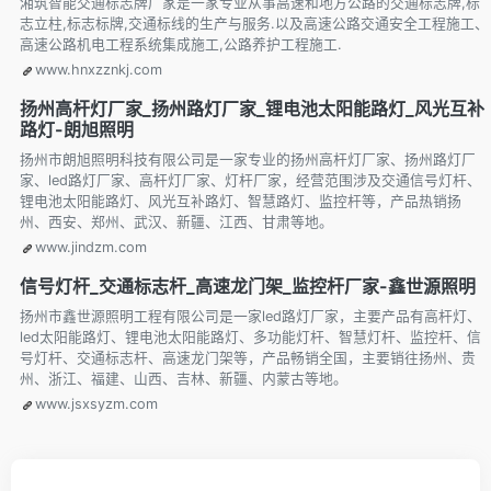
湘筑智能交通标志牌厂家是一家专业从事高速和地方公路的交通标志牌,标
志立柱,标志标牌,交通标线的生产与服务.以及高速公路交通安全工程施工、
高速公路机电工程系统集成施工,公路养护工程施工.
www.hnxzznkj.com
扬州高杆灯厂家_扬州路灯厂家_锂电池太阳能路灯_风光互补
路灯-朗旭照明
扬州市朗旭照明科技有限公司是一家专业的扬州高杆灯厂家、扬州路灯厂
家、led路灯厂家、高杆灯厂家、灯杆厂家，经营范围涉及交通信号灯杆、
锂电池太阳能路灯、风光互补路灯、智慧路灯、监控杆等，产品热销扬
州、西安、郑州、武汉、新疆、江西、甘肃等地。
www.jindzm.com
信号灯杆_交通标志杆_高速龙门架_监控杆厂家-鑫世源照明
扬州市鑫世源照明工程有限公司是一家led路灯厂家，主要产品有高杆灯、
led太阳能路灯、锂电池太阳能路灯、多功能灯杆、智慧灯杆、监控杆、信
号灯杆、交通标志杆、高速龙门架等，产品畅销全国，主要销往扬州、贵
州、浙江、福建、山西、吉林、新疆、内蒙古等地。
www.jsxsyzm.com