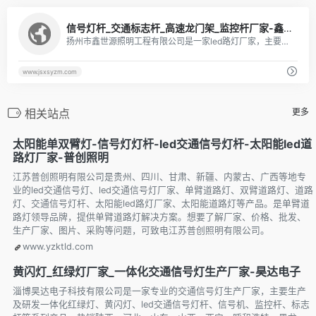
1
信号灯杆_交通标志杆_高速龙门架_监控杆厂家-鑫世源照明
扬州市鑫世源照明工程有限公司是一家led路灯厂家，主要产品有高杆灯、led太阳能路灯、锂电池太阳能路灯、多功能灯杆、智慧灯杆、监控杆、信号灯杆、交通标志杆、高速龙门架等，产品畅销全国，主要销往扬州、贵州、浙江、福建、山西、吉林、新疆、内蒙古等地。
www.jsxsyzm.com
相关站点
更多
太阳能单双臂灯-信号灯灯杆-led交通信号灯杆-太阳能led道
路灯厂家-普创照明
江苏普创照明有限公司是贵州、四川、甘肃、新疆、内蒙古、广西等地专
业的led交通信号灯、led交通信号灯厂家、单臂道路灯、双臂道路灯、道路
灯、交通信号灯杆、太阳能led路灯厂家、太阳能道路灯等产品。是单臂道
路灯领导品牌，提供单臂道路灯解决方案。想要了解厂家、价格、批发、
生产厂家、图片、采购等问题，可致电江苏普创照明有限公司。
www.yzktld.com
黄闪灯_红绿灯厂家_一体化交通信号灯生产厂家-昊达电子
淄博昊达电子科技有限公司是一家专业的交通信号灯生产厂家，主要生产
及研发一体化红绿灯、黄闪灯、led交通信号灯杆、信号机、监控杆、标志