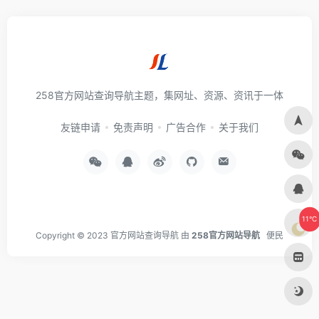
258官方网站查询导航主题，集网址、资源、资讯于一体
友链申请
免责声明
广告合作
关于我们
11°C
Copyright © 2023
官方网站查询导航
由
258官方网站导航
便民